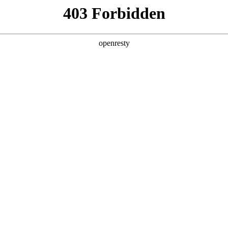
产品及服务
行业解决方案
合作伙伴
投资者关系
科技公司的长期深度合作，构建起覆盖企业数字化转型全产业链、全
的数字化产品技术镜像。